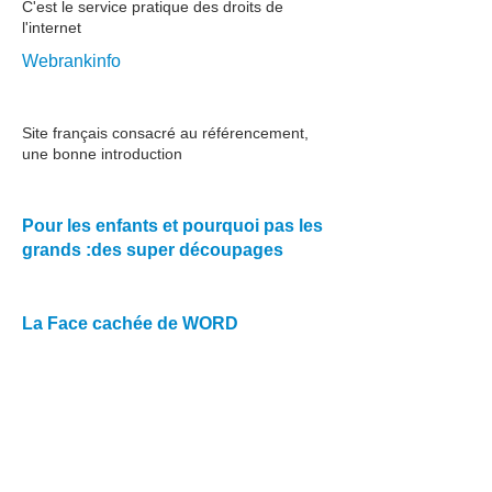
C'est le service pratique des droits de
l'internet
Webrankinfo
voir
Site français consacré au référencement,
une bonne introduction
voir
Pour les enfants et pourquoi pas les
grands :des super découpages
voir
La Face cachée de WORD
à découvrir
voir
Créer vos propres états et requêtes
avec Pyctorus
télécharger